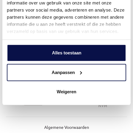
Vivantus groep
informatie over uw gebruik van onze site met onze
partners voor social media, adverteren en analyse. Deze
partners kunnen deze gegevens combineren met andere
Dit doen we voor je
informatie die u aan ze heeft verstrekt of die ze hebben
verzameld op basis van uw gebruik van hun services.
Over ons
Alles toestaan
Aanpassen
Mijn IDD
Weigeren
Algemene Voorwaarden