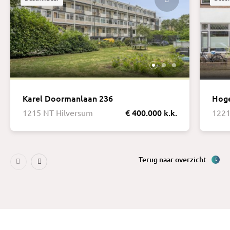
Karel Doormanlaan 236
Hoge
€ 400.000 k.k.
1215 NT Hilversum
1221
Terug naar overzicht