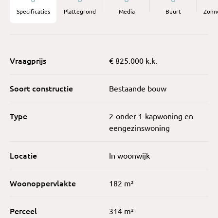
Specificaties
Plattegrond
Media
Buurt
Zonn
Vraagprijs
€ 825.000 k.k.
Soort constructie
Bestaande bouw
Type
2-onder-1-kapwoning en
eengezinswoning
Locatie
In woonwijk
Woonoppervlakte
182 m²
Perceel
314 m²