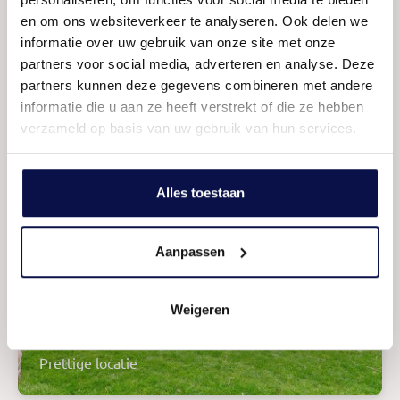
en om ons websiteverkeer te analyseren. Ook delen we
informatie over uw gebruik van onze site met onze
Mogelijkheden
partners voor social media, adverteren en analyse. Deze
partners kunnen deze gegevens combineren met andere
Balkon
informatie die u aan ze heeft verstrekt of die ze hebben
verzameld op basis van uw gebruik van hun services.
Alles toestaan
Aanpassen
Weigeren
Voormalige garage
Prettige locatie